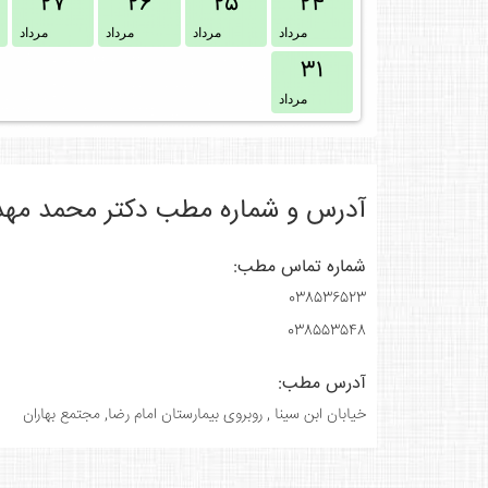
۲۷
۲۶
۲۵
۲۴
مرداد
مرداد
مرداد
مرداد
۳۱
مرداد
آدرس و شماره مطب دکتر محمد مهد
شماره تماس مطب:
038536523
038553548
آدرس مطب:
خیابان ابن سینا , روبروی بیمارستان امام رضا, مجتمع بهاران